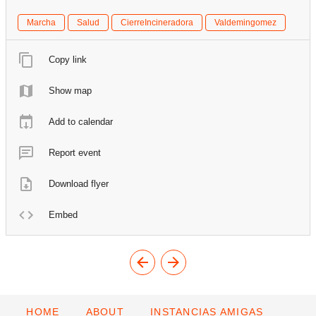
Marcha
Salud
CierreIncineradora
Valdemingomez
Copy link
Show map
Add to calendar
Report event
Download flyer
Embed
HOME
ABOUT
INSTANCIAS AMIGAS