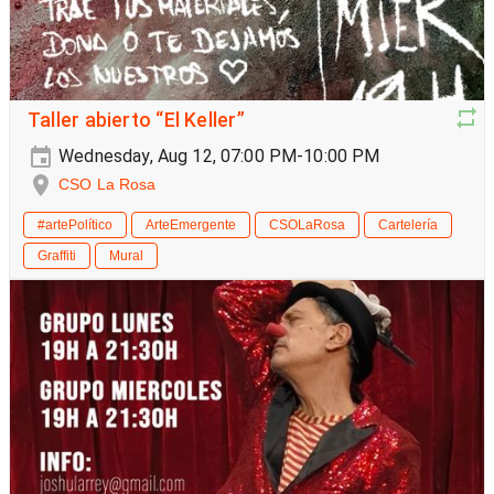
Taller abierto “El Keller”
Wednesday, Aug 12, 07:00 PM-10:00 PM
CSO La Rosa
#artePolítico
ArteEmergente
CSOLaRosa
Cartelería
Graffiti
Mural