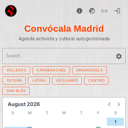
EN
Convócala Madrid
Agenda activista y cultural autogestionada
VALLEKAS
CARABANCHEL
ARGANZUELA
TETUÁN
LATINA
VICÁLVARO
CENTRO
SAN BLÁS
August 2026
S
M
T
W
T
F
S
1