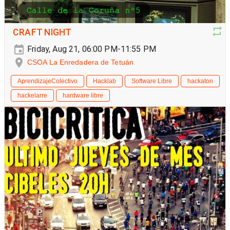
CRAFT NIGHT
Friday, Aug 21, 06:00 PM-11:55 PM
CSOA La Enredadera de Tetuán
AprendizajeColectivo
Hacklab
Software Libre
hackaton
hackelarre
hardware libre