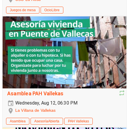
Juegos de mesa
OcioLibre
Asamblea PAH Vallekas
Wednesday, Aug 12, 06:30 PM
La Villana de Vallekas
Asamblea
AsesoríaAbierta
PAH Vallekas