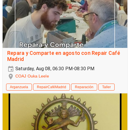
Repara y Comparte en agosto con Repair Café
Madrid
Saturday, Aug 08, 06:30 PM-08:30 PM
COAJ Ouka Leele
Arganzuela
RepairCaféMadrid
Reparación
Taller