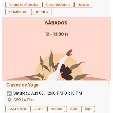
AprendizajeColectivo
Encuentro Abierto
Hacklab
Software Libre
openday
Clases de Yoga
Saturday, Aug 08, 12:00 PM-01:30 PM
CSO La Rosa
CSOLaRosa
Clases
Deporte
Taller
Yoga