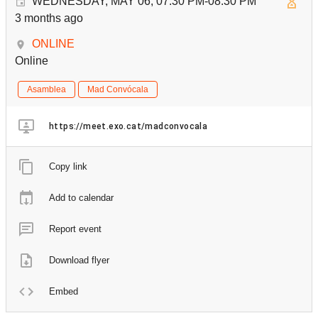
WEDNESDAY, MAY 06, 07:30 PM-08:30 PM
3 months ago
ONLINE
Online
Asamblea
Mad Convócala
https://meet.exo.cat/madconvocala
Copy link
Add to calendar
Report event
Download flyer
Embed