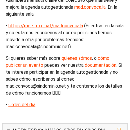
Asamblea mensual online del colectivo que mantiene y
mejora la agenda autogestionada
mad.convoca.la
. En la
siguiente sala:
•
https://meet.exo.cat/madconvocala
(Si entras en la sala
y no estamos escríbenos al correo por si nos hemos
movido a otra por problemas técnicos:
mad.convocala@sindominio.net)
Si quieres saber más sobre
quienes sómos
, o
cómo
publicar un evento
puedes ver nuestra
documentación
. Si
te interesa participar en la agenda autogestionada y no
sabes cómo, escríbenos al correo
mad.convoca@sindominio.net y te contamos los detalles
de cómo funcionamos ❤️‍🔥📣
•
Orden del día