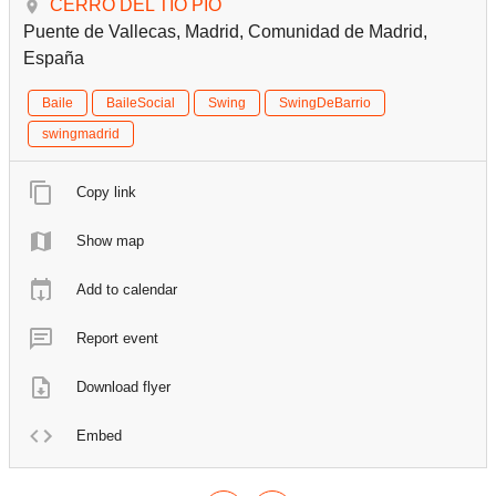
CERRO DEL TÍO PÍO
Puente de Vallecas, Madrid, Comunidad de Madrid,
España
Baile
BaileSocial
Swing
SwingDeBarrio
swingmadrid
Copy link
Show map
Add to calendar
Report event
Download flyer
Embed