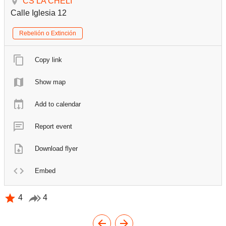
CS LA CHELI
Calle Iglesia 12
Rebelión o Extinción
Copy link
Show map
Add to calendar
Report event
Download flyer
Embed
4
4