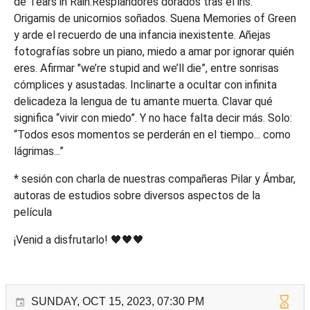
de Tears in Rain.Resplandores dorados tras el iris.
Origamis de unicornios soñados. Suena Memories of Green
y arde el recuerdo de una infancia inexistente. Añejas
fotografías sobre un piano, miedo a amar por ignorar quién
eres. Afirmar "we’re stupid and we’ll die”, entre sonrisas
cómplices y asustadas. Inclinarte a ocultar con infinita
delicadeza la lengua de tu amante muerta. Clavar qué
significa “vivir con miedo”. Y no hace falta decir más. Solo:
“Todos esos momentos se perderán en el tiempo... como
lágrimas...”
* sesión con charla de nuestras compañeras Pilar y Ámbar,
autoras de estudios sobre diversos aspectos de la
película
¡Venid a disfrutarlo! 🖤🖤🖤
SUNDAY, OCT 15, 2023, 07:30 PM