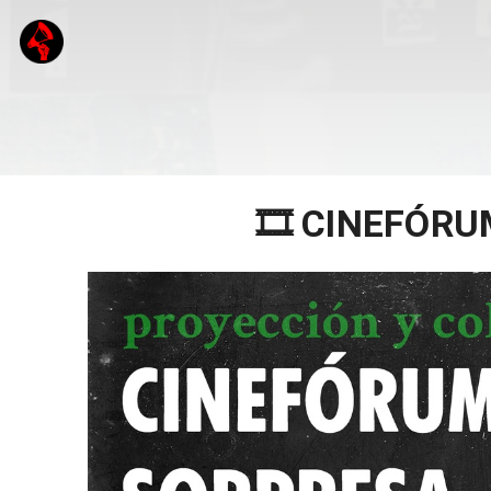
🎞️ CINEFÓRU