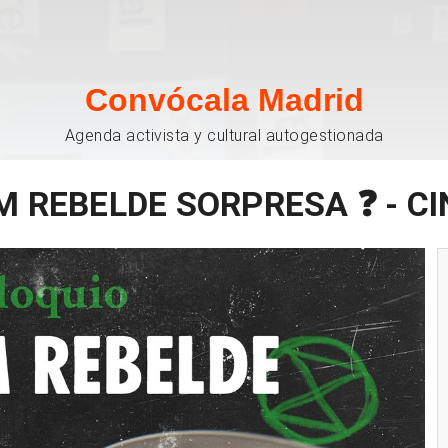
Convócala Madrid
Agenda activista y cultural autogestionada
M REBELDE SORPRESA ❓ - C