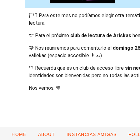
🏳️‍⚧️ Para este mes no podíamos elegir otra temá
lectura.
🩵 Para el próximo
club de lectura de Ariskas
hem
🩷 Nos reuniremos para comentarlo el
domingo 26 
vallekas (espacio accesible 👩‍🦽).
🤍 Recuerda que es un club de acceso libre
sin ne
identidades son bienvenidas pero no todas las actitu
Nos vemos. 💜
HOME
ABOUT
INSTANCIAS AMIGAS
FOL