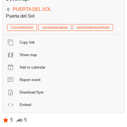
PUERTA DEL SOL
Puerta del Sol
Concentración
canariasseagota
canariastieneunlimite
Copy link
Show map
Add to calendar
Report event
Download flyer
Embed
5
5