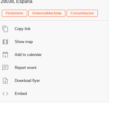
28038, España
Feminismo
ViolenciaMachista
Concentracion
Copy link
Show map
Add to calendar
Report event
Download flyer
Embed