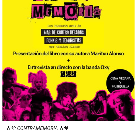
🎸💜
CONTRAMEMORIA
🎸🖤