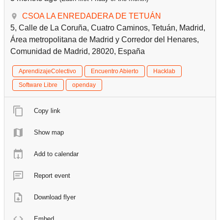
CSOA LA ENREDADERA DE TETUÁN
5, Calle de La Coruña, Cuatro Caminos, Tetuán, Madrid,
Área metropolitana de Madrid y Corredor del Henares,
Comunidad de Madrid, 28020, España
AprendizajeColectivo
Encuentro Abierto
Hacklab
Software Libre
openday
Copy link
Show map
Add to calendar
Report event
Download flyer
Embed