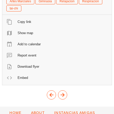
Artes Marciales
Gimnasia
Relajacion
Respiracion
tai-chi
Copy link
Show map
Add to calendar
Report event
Download flyer
Embed
HOME
ABOUT
INSTANCIAS AMIGAS