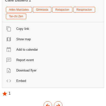
Calle Bastero 1
Artes Marciales
Gimnasia
Relajacion
Respiracion
Tai-chi Zen
Copy link
Show map
Add to calendar
Report event
Download flyer
Embed
1