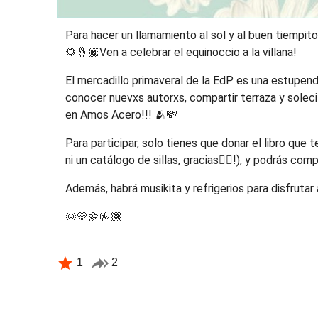
Para hacer un llamamiento al sol y al buen tiempi
🌻🤞🏿Ven a celebrar el equinoccio a la villana!
El mercadillo primaveral de la EdP es una estupend
conocer nuevxs autorxs, compartir terraza y solecit
en Amos Acero!!! 🫂💸
Para participar, solo tienes que donar el libro que
ni un catálogo de sillas, gracias😵‍💫!), y podrás com
Además, habrá musikita y refrigerios para disfruta
🌞💛🌼🤟🏾
1
2