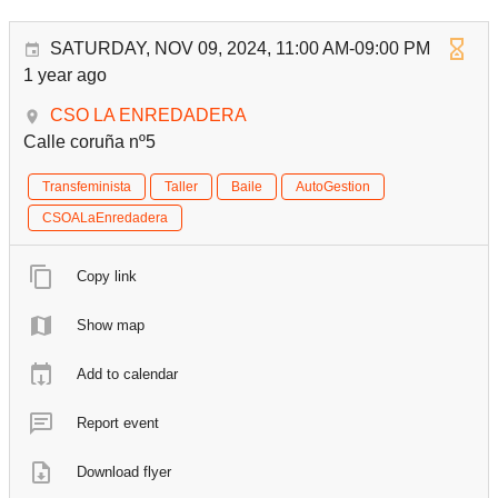
SATURDAY, NOV 09, 2024, 11:00 AM-09:00 PM
1 year ago
CSO LA ENREDADERA
Calle coruña nº5
Transfeminista
Taller
Baile
AutoGestion
CSOALaEnredadera
Copy link
Show map
Add to calendar
Report event
Download flyer