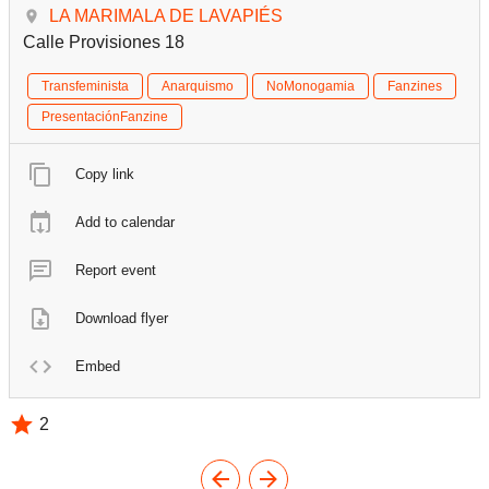
LA MARIMALA DE LAVAPIÉS
Calle Provisiones 18
Transfeminista
Anarquismo
NoMonogamia
Fanzines
PresentaciónFanzine
Copy link
Add to calendar
Report event
Download flyer
Embed
2