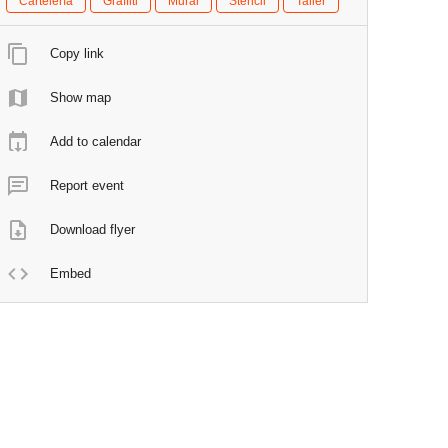
Cartelería
Graffiti
Mural
Stencil
Taller
Copy link
Show map
Add to calendar
Report event
Download flyer
Embed