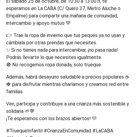
El sábado 25 de octubre, de 10:30 a 13:00 h, te
esperamos en La CABA (C/ Quero 37, Metro Aluche o
Empalme) para compartir una mañana de comunidad,
intercambio y apoyo mutuo 💚
👉 Trae la ropa de invierno que tus peques ya no usan y
cámbiala por otras prendas que necesites.
✨ Si no tienes nada para intercambiar, ¡no pasa nada!
Podrás llevarte lo que necesites igualmente.
🚫 No recogemos ropa donada, solo trueque.
Además, habrá desayuno saludable a precios populares ☕️
🍓 para disfrutar mientras charlamos y creamos red entre
familias.
Ven, participa y contribuye a una crianza más sostenible y
solidaria 🌱💬
¡Te esperamos con los brazos abiertos! 💛
#TruequeInfantil #CrianzaEnComunidad #LaCABA