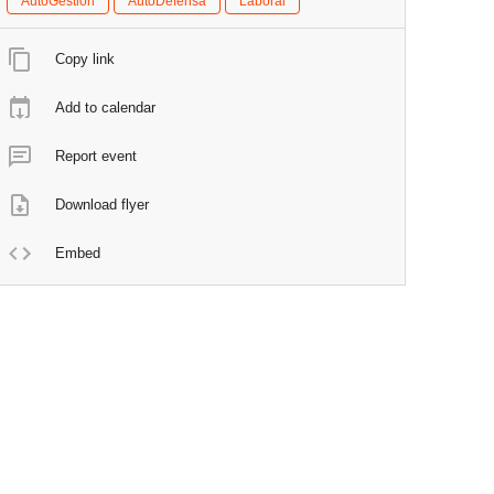
AutoGestion
AutoDefensa
Laboral
Copy link
Add to calendar
Report event
Download flyer
Embed