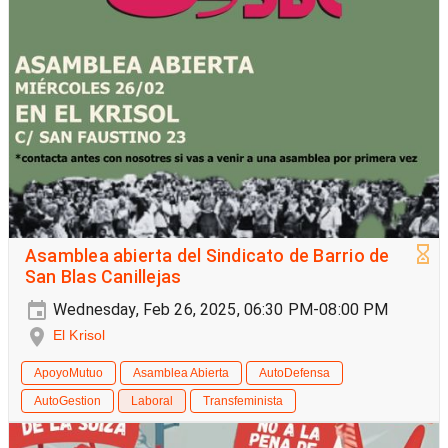
Asamblea abierta del Sindicato de Barrio de
San Blas Canillejas
Wednesday, Feb 26, 2025, 06:30 PM-08:00 PM
El Krisol
ApoyoMutuo
Asamblea Abierta
AutoDefensa
AutoGestion
Laboral
Transfeminista