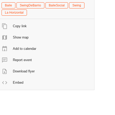
Baile
SwingDeBarrio
BaileSocial
Swing
La Horizontal
Copy link
Show map
Add to calendar
Report event
Download flyer
Embed