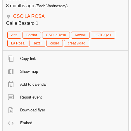
8 months ago
(Each Wednesday)
CSO LA ROSA
Calle Bastero 1
Arte
Bordar
CSOLaRosa
Kawaii
LGTBIQA+
La Rosa
Textil
coser
creatividad
Copy link
Show map
Add to calendar
Report event
Download flyer
Embed