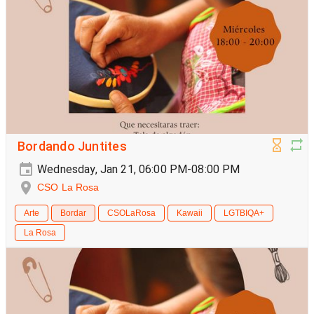
Bordando Juntites
Wednesday, Jan 21, 06:00 PM-08:00 PM
CSO La Rosa
Arte
Bordar
CSOLaRosa
Kawaii
LGTBIQA+
La Rosa