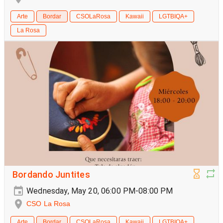
Arte
Bordar
CSOLaRosa
Kawaii
LGTBIQA+
La Rosa
Bordando Juntites
Wednesday, May 20, 06:00 PM-08:00 PM
CSO La Rosa
Arte
Bordar
CSOLaRosa
Kawaii
LGTBIQA+