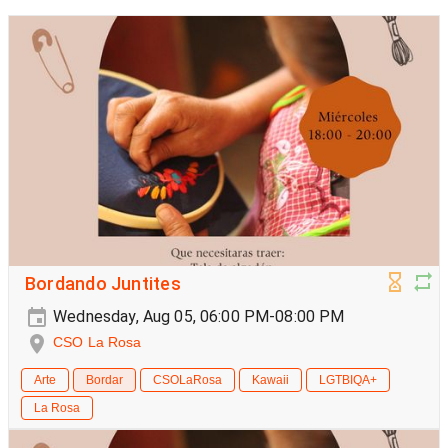
Bordando Juntites
Wednesday, Aug 05, 06:00 PM-08:00 PM
CSO La Rosa
Arte
Bordar
CSOLaRosa
Kawaii
LGTBIQA+
La Rosa