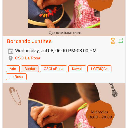
Bordando Juntites
Wednesday, Jul 08, 06:00 PM-08:00 PM
CSO La Rosa
Arte
Bordar
CSOLaRosa
Kawaii
LGTBIQA+
La Rosa