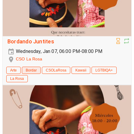
Bordando Juntites
Wednesday, Jan 07, 06:00 PM-08:00 PM
CSO La Rosa
Arte
Bordar
CSOLaRosa
Kawaii
LGTBIQA+
La Rosa