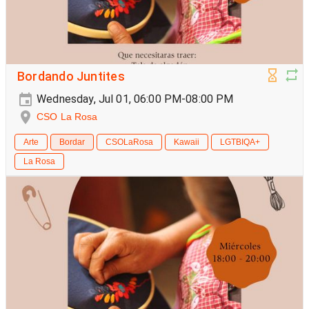
Bordando Juntites
Wednesday, Jul 01, 06:00 PM-08:00 PM
CSO La Rosa
Arte
Bordar
CSOLaRosa
Kawaii
LGTBIQA+
La Rosa