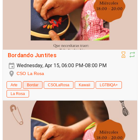
Bordando Juntites
Wednesday, Apr 15, 06:00 PM-08:00 PM
CSO La Rosa
Arte
Bordar
CSOLaRosa
Kawaii
LGTBIQA+
La Rosa