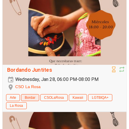
Bordando Juntites
Wednesday, Jan 28, 06:00 PM-08:00 PM
CSO La Rosa
Arte
Bordar
CSOLaRosa
Kawaii
LGTBIQA+
La Rosa