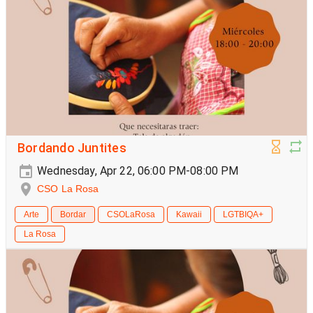
Bordando Juntites
Wednesday, Apr 22, 06:00 PM-08:00 PM
CSO La Rosa
Arte
Bordar
CSOLaRosa
Kawaii
LGTBIQA+
La Rosa