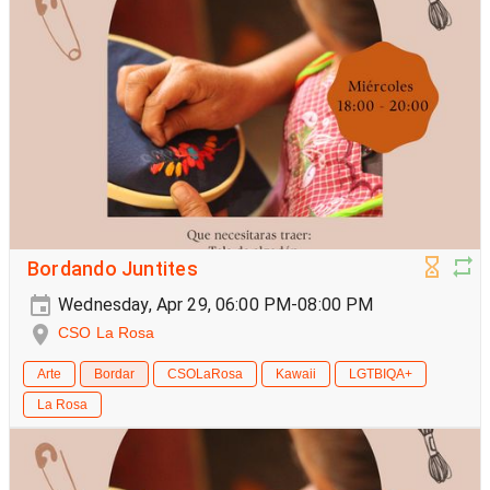
Bordando Juntites
Wednesday, Apr 29, 06:00 PM-08:00 PM
CSO La Rosa
Arte
Bordar
CSOLaRosa
Kawaii
LGTBIQA+
La Rosa