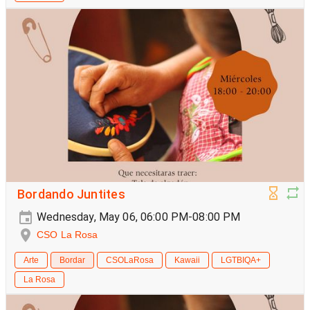
Bordando Juntites
Wednesday, May 06, 06:00 PM-08:00 PM
CSO La Rosa
Arte
Bordar
CSOLaRosa
Kawaii
LGTBIQA+
La Rosa