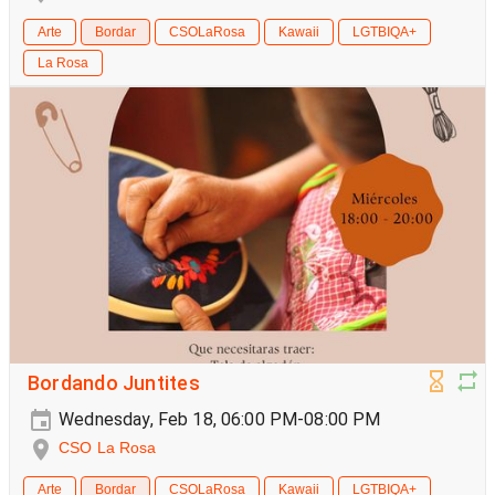
Arte
Bordar
CSOLaRosa
Kawaii
LGTBIQA+
La Rosa
Bordando Juntites
Wednesday, Feb 18, 06:00 PM-08:00 PM
CSO La Rosa
Arte
Bordar
CSOLaRosa
Kawaii
LGTBIQA+