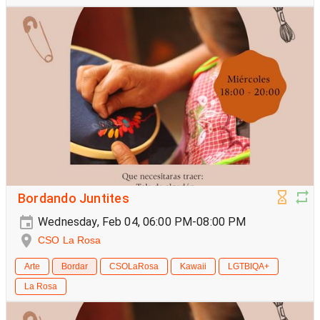
Bordando Juntites
Wednesday, Feb 04, 06:00 PM-08:00 PM
CSO La Rosa
Arte
Bordar
CSOLaRosa
Kawaii
LGTBIQA+
La Rosa