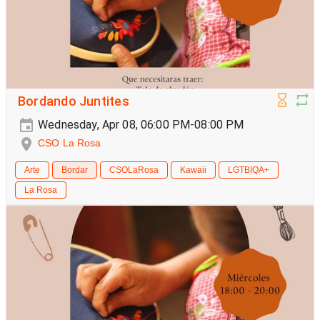
Bordando Juntites
Wednesday, Apr 08, 06:00 PM-08:00 PM
CSO La Rosa
Arte
Bordar
CSOLaRosa
Kawaii
LGTBIQA+
La Rosa