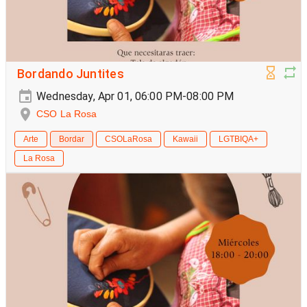
Bordando Juntites
Wednesday, Apr 01, 06:00 PM-08:00 PM
CSO La Rosa
Arte
Bordar
CSOLaRosa
Kawaii
LGTBIQA+
La Rosa