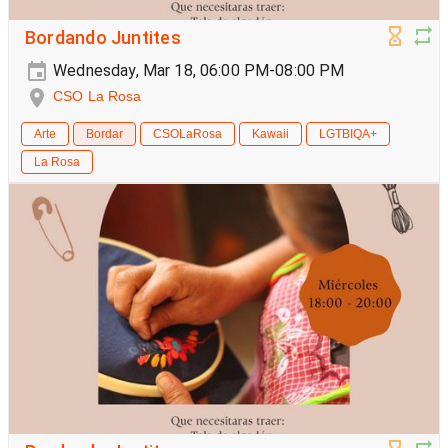
Bordando Juntites
Wednesday, Mar 18, 06:00 PM-08:00 PM
CSO La Rosa
Arte
Bordar
CSOLaRosa
Kawaii
LGTBIQA+
La Rosa