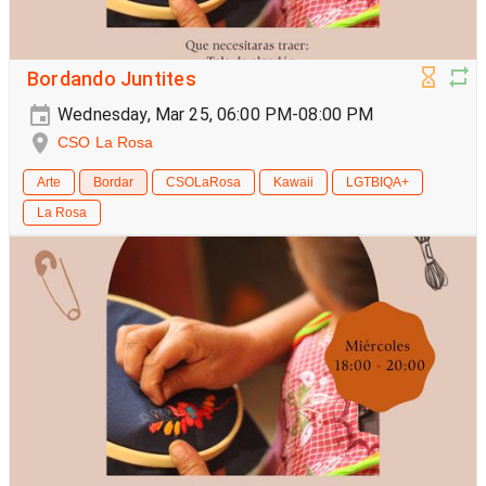
Bordando Juntites
Wednesday, Mar 25, 06:00 PM-08:00 PM
CSO La Rosa
Arte
Bordar
CSOLaRosa
Kawaii
LGTBIQA+
La Rosa