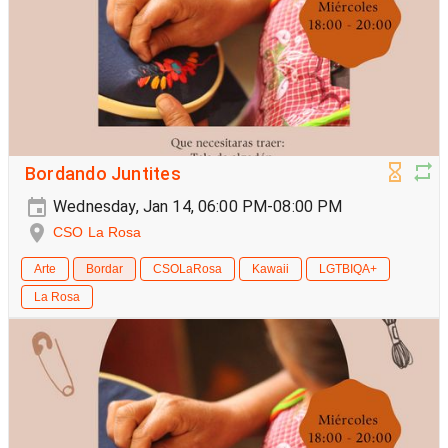
Bordando Juntites
Wednesday, Jan 14, 06:00 PM-08:00 PM
CSO La Rosa
Arte
Bordar
CSOLaRosa
Kawaii
LGTBIQA+
La Rosa