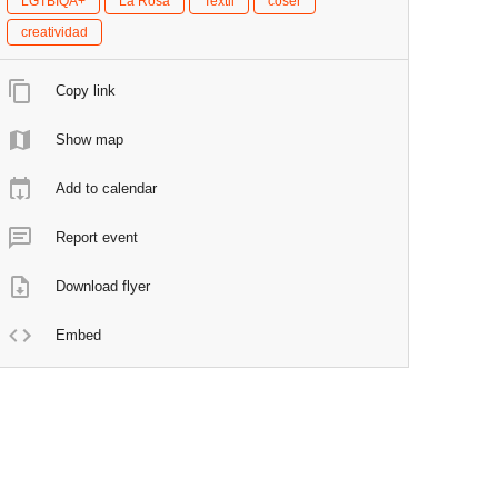
LGTBIQA+
La Rosa
Textil
coser
creatividad
Copy link
Show map
Add to calendar
Report event
Download flyer
Embed