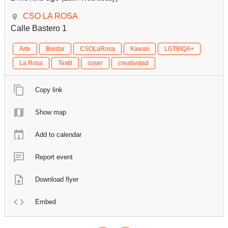
CSO LA ROSA
Calle Bastero 1
Arte
Bordar
CSOLaRosa
Kawaii
LGTBIQA+
La Rosa
Textil
coser
creatividad
Copy link
Show map
Add to calendar
Report event
Download flyer
Embed