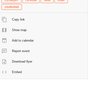
LGTBIQA+
La Rosa
Textil
coser
creatividad
Copy link
Show map
Add to calendar
Report event
Download flyer
Embed