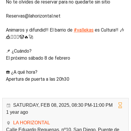
No te olvides de reservar para no quedarte sin sitio
Reservas@lahorizontal.net
Animaros y difundid!! El barrio de
#vallekas
es Cultura!! 🎶
🎪🤹🏾‍♂️🤡🔥🚀
📌 ¿Cuándo?
El próximo sábado 8 de febrero
☎️ ¿A qué hora?
Apertura de puerta a las 20h30
SATURDAY, FEB 08, 2025, 08:30 PM-11:00 PM
1 year ago
LA HORIZONTAL
Calle Eduardo Requenas, nº10, San Diego, Puente de