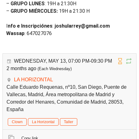
–
GRUPO LUNES
: 19H a 21:30H
–
GRUPO MIÉRCOLES:
19H a 21:30 H
I
nfo e Inscripciónes
:
joshularrey@gmail.com
Wassap
: 647027076
WEDNESDAY, MAY 13, 07:00 PM-09:30 PM
2 months ago
(Each Wednesday)
LA HORIZONTAL
Calle Eduardo Requenas, nº10, San Diego, Puente de
Vallecas, Madrid, Área metropolitana de Madrid y
Corredor del Henares, Comunidad de Madrid, 28053,
España
Clown
La Horizontal
Taller
Copy link