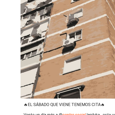
🔥EL SÁBADO QUE VIENE TENEMOS CITA🔥
Vente un día más a @
centro.social
.lapiluka , esta