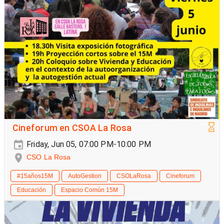
Cineforum en CSOA La Rosa
Friday, Jun 05, 07:00 PM-10:00 PM
CSO La Rosa
#15años15M
AutoGestion
CSOLaRosa
Cineforum
Educación
Espacio Común 15M