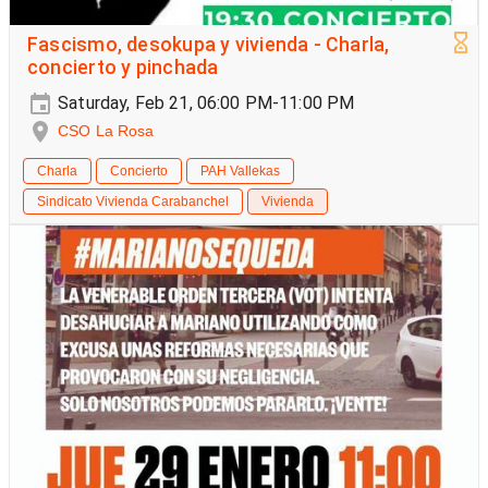
Fascismo, desokupa y vivienda - Charla,
concierto y pinchada
Saturday, Feb 21, 06:00 PM-11:00 PM
CSO La Rosa
Charla
Concierto
PAH Vallekas
Sindicato Vivienda Carabanchel
Vivienda