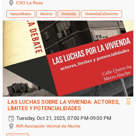
CSO La Rosa
ApoyoMutuo
Musica
Vivienda
ViviendaEsDerecho
LAS LUCHAS SOBRE LA VIVIENDA: ACTORES,
LÍMITES Y POTENCIALIDADES
Tuesday, Oct 21, 2025, 07:00 PM-09:00 PM
AVA Asociación Vecinal de Aluche