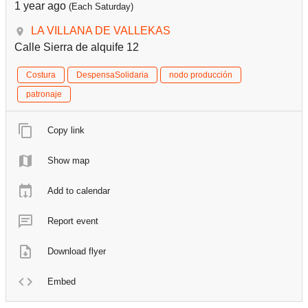
1 year ago
(Each Saturday)
LA VILLANA DE VALLEKAS
Calle Sierra de alquife 12
Costura
DespensaSolidaria
nodo producción
patronaje
Copy link
Show map
Add to calendar
Report event
Download flyer
Embed