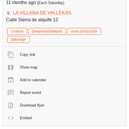
11 months ago
(Each Saturday)
LA VILLANA DE VALLEKAS
Calle Sierra de alquife 12
Costura
DespensaSolidaria
nodo producción
patronaje
Copy link
Show map
Add to calendar
Report event
Download flyer
Embed