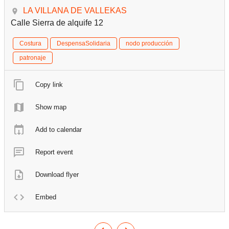
LA VILLANA DE VALLEKAS
Calle Sierra de alquife 12
Costura
DespensaSolidaria
nodo producción
patronaje
Copy link
Show map
Add to calendar
Report event
Download flyer
Embed