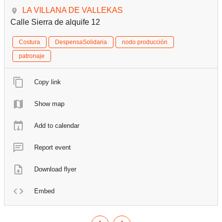
LA VILLANA DE VALLEKAS
Calle Sierra de alquife 12
Costura
DespensaSolidaria
nodo producción
patronaje
Copy link
Show map
Add to calendar
Report event
Download flyer
Embed