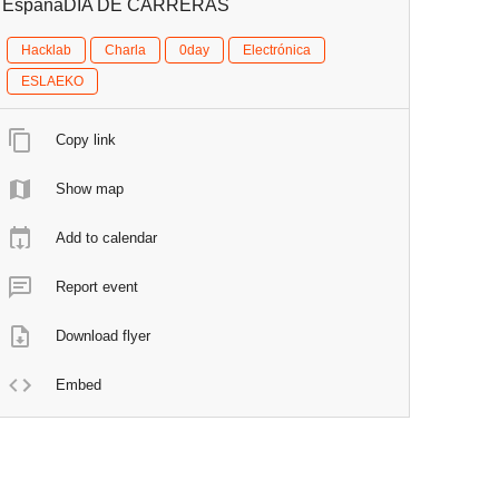
EspañaDÍA DE CARRERAS
Hacklab
Charla
0day
Electrónica
ESLAEKO
Copy link
Show map
Add to calendar
Report event
Download flyer
Embed