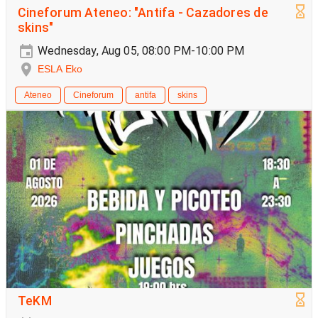
Cineforum Ateneo: "Antifa - Cazadores de
skins"
Wednesday, Aug 05, 08:00 PM-10:00 PM
ESLA Eko
Ateneo
Cineforum
antifa
skins
TeKM