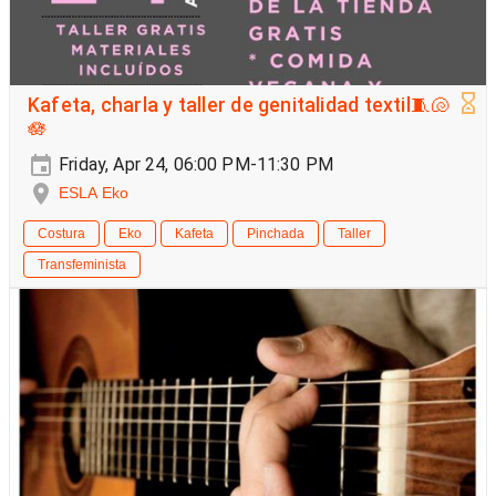
Kafeta, charla y taller de genitalidad textil🧵🐚
🪷
Friday, Apr 24, 06:00 PM-11:30 PM
ESLA Eko
Costura
Eko
Kafeta
Pinchada
Taller
Transfeminista