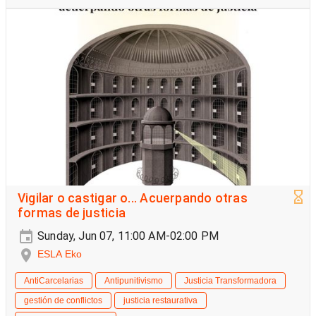
Vigilar o castigar o... Acuerpando otras
formas de justicia
Sunday, Jun 07, 11:00 AM-02:00 PM
ESLA Eko
AntiCarcelarias
Antipunitivismo
Justicia Transformadora
gestión de conflictos
justicia restaurativa