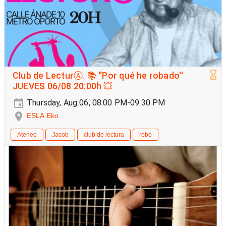
Club de LecturⒶ. 📚 “Por qué he robado''
JUEVES 06/08 20:00h 💥
Thursday, Aug 06, 08:00 PM-09:30 PM
ESLA Eko
Ateneo
Jacob
club de lectura
robo