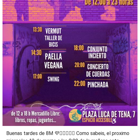
Buenas tardes de 8M 💜🧘🏻‍♀️✊🏻 Como sabeis, el proximo