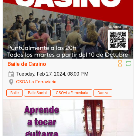
Baile de Casino
Tuesday, Feb 27, 2024, 08:00 PM
CSOA La Ferroviaria
Baile
BaileSocial
CSOALaFerroviaria
Danza