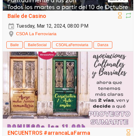
Baile de Casino
Tuesday, Mar 12, 2024, 08:00 PM
CSOA La Ferroviaria
Baile
BaileSocial
CSOALaFerroviaria
Danza
ENCUENTROS #arrancaLaFarma