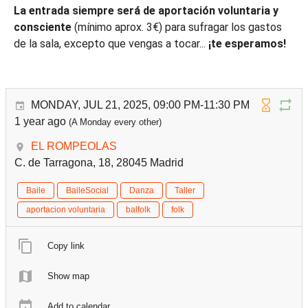
La entrada siempre será de aportación voluntaria
y
consciente
(mínimo aprox. 3€) para sufragar los gastos
de la sala, excepto que vengas a tocar...
¡te esperamos!
MONDAY, JUL 21, 2025, 09:00 PM-11:30 PM
1 year ago
(A Monday every other)
EL ROMPEOLAS
C. de Tarragona, 18, 28045 Madrid
Baile
BaileSocial
Danza
Taller
aportacion voluntaria
balfolk
folk
Copy link
Show map
Add to calendar