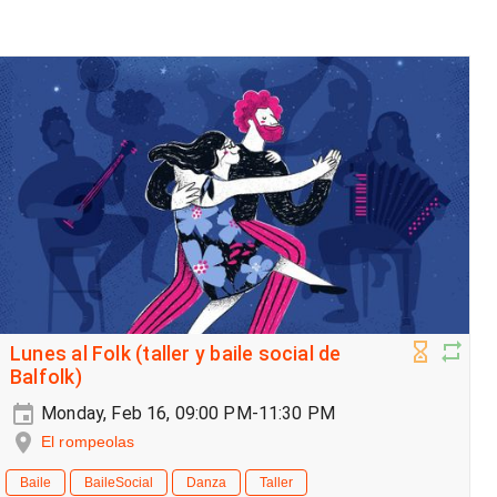
Lunes al Folk (taller y baile social de
Balfolk)
Monday, Feb 16, 09:00 PM-11:30 PM
El rompeolas
Baile
BaileSocial
Danza
Taller