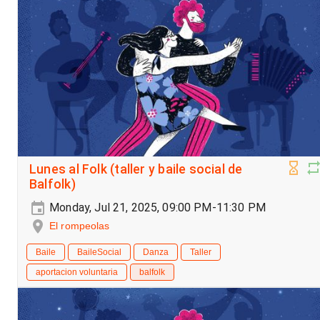
Lunes al Folk (taller y baile social de
Balfolk)
Monday, Jul 21, 2025, 09:00 PM-11:30 PM
El rompeolas
Baile
BaileSocial
Danza
Taller
aportacion voluntaria
balfolk