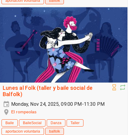
aportacion voluntaria
balfolk
Lunes al Folk (taller y baile social de
Balfolk)
Monday, Nov 24, 2025, 09:00 PM-11:30 PM
El rompeolas
Baile
BaileSocial
Danza
Taller
aportacion voluntaria
balfolk