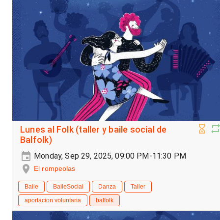
Lunes al Folk (taller y baile social de
Balfolk)
Monday, Sep 29, 2025, 09:00 PM-11:30 PM
El rompeolas
Baile
BaileSocial
Danza
Taller
aportacion voluntaria
balfolk