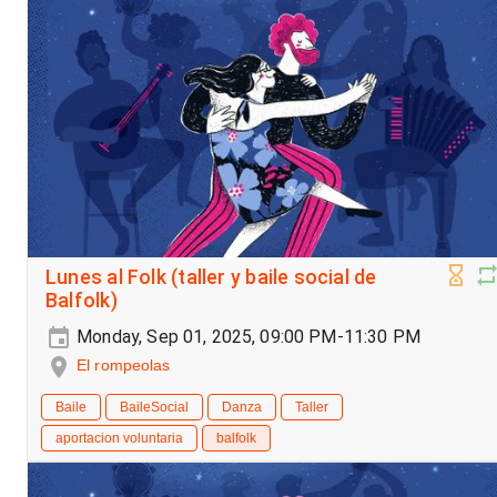
Lunes al Folk (taller y baile social de
Balfolk)
Monday, Sep 01, 2025, 09:00 PM-11:30 PM
El rompeolas
Baile
BaileSocial
Danza
Taller
aportacion voluntaria
balfolk