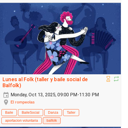
Lunes al Folk (taller y baile social de
Balfolk)
Monday, Oct 13, 2025, 09:00 PM-11:30 PM
El rompeolas
Baile
BaileSocial
Danza
Taller
aportacion voluntaria
balfolk