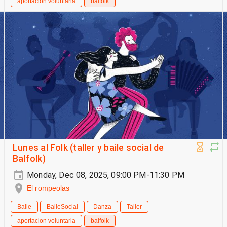
aportacion voluntaria
balfolk
Lunes al Folk (taller y baile social de
Balfolk)
Monday, Dec 08, 2025, 09:00 PM-11:30 PM
El rompeolas
Baile
BaileSocial
Danza
Taller
aportacion voluntaria
balfolk