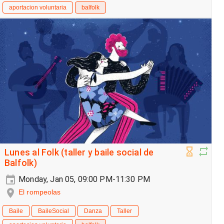
aportacion voluntaria
balfolk
Lunes al Folk (taller y baile social de
Balfolk)
Monday, Jan 05, 09:00 PM-11:30 PM
El rompeolas
Baile
BaileSocial
Danza
Taller