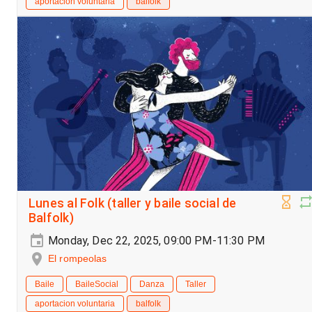
aportacion voluntaria
balfolk
Lunes al Folk (taller y baile social de
Balfolk)
Monday, Dec 22, 2025, 09:00 PM-11:30 PM
El rompeolas
Baile
BaileSocial
Danza
Taller
aportacion voluntaria
balfolk