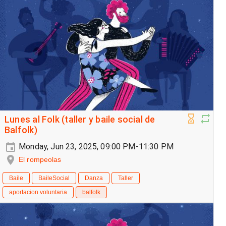
Lunes al Folk (taller y baile social de
Balfolk)
Monday, Jun 23, 2025, 09:00 PM-11:30 PM
El rompeolas
Baile
BaileSocial
Danza
Taller
aportacion voluntaria
balfolk