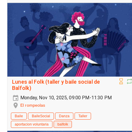
Lunes al Folk (taller y baile social de
Balfolk)
Monday, Nov 10, 2025, 09:00 PM-11:30 PM
El rompeolas
Baile
BaileSocial
Danza
Taller
aportacion voluntaria
balfolk