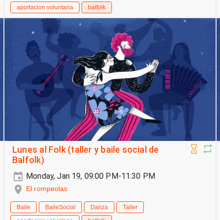
aportacion voluntaria
balfolk
Lunes al Folk (taller y baile social de
Balfolk)
Monday, Jan 19, 09:00 PM-11:30 PM
El rompeolas
Baile
BaileSocial
Danza
Taller