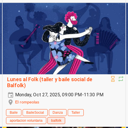
Lunes al Folk (taller y baile social de
Balfolk)
Monday, Oct 27, 2025, 09:00 PM-11:30 PM
El rompeolas
Baile
BaileSocial
Danza
Taller
aportacion voluntaria
balfolk