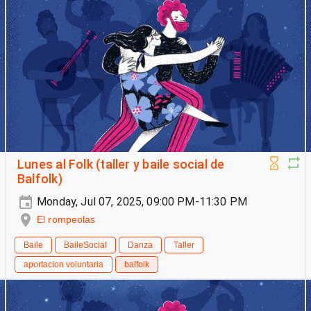
Lunes al Folk (taller y baile social de
Balfolk)
Monday, Jul 07, 2025, 09:00 PM-11:30 PM
El rompeolas
Baile
BaileSocial
Danza
Taller
aportacion voluntaria
balfolk