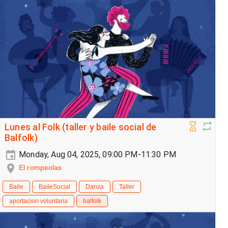
Lunes al Folk (taller y baile social de
Balfolk)
Monday, Aug 04, 2025, 09:00 PM-11:30 PM
El rompeolas
Baile
BaileSocial
Danza
Taller
aportacion voluntaria
balfolk