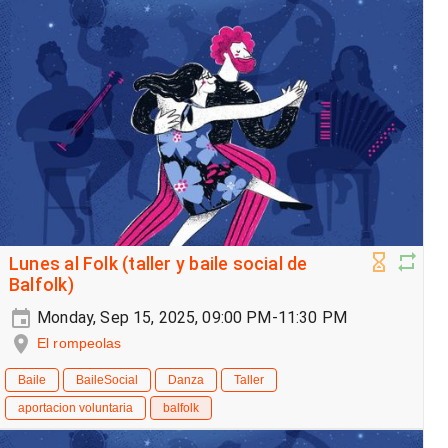
Lunes al Folk (taller y baile social de
Balfolk)
Monday, Sep 15, 2025, 09:00 PM-11:30 PM
El rompeolas
Baile
BaileSocial
Danza
Taller
aportacion voluntaria
balfolk