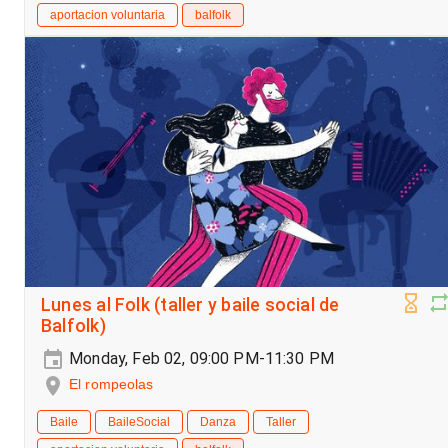
aportacion voluntaria
balfolk
Lunes al Folk (taller y baile social de
Balfolk)
Monday, Feb 02, 09:00 PM-11:30 PM
El rompeolas
Baile
BaileSocial
Danza
Taller