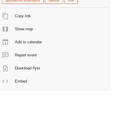
aportacion voluntaria
balfolk
folk
Copy link
Show map
Add to calendar
Report event
Download flyer
Embed