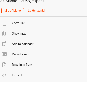
de Madrid, 28053, España
MicroAbierto
La Horizontal
Copy link
Show map
Add to calendar
Report event
Download flyer
Embed