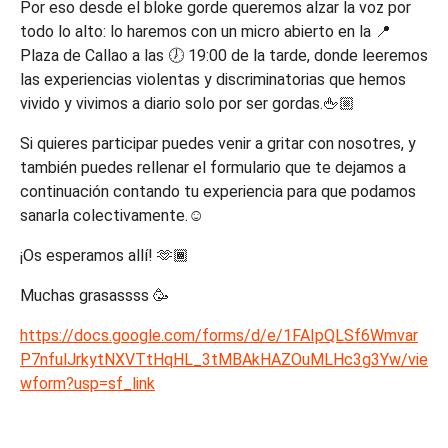
Por eso desde el bloke gorde queremos alzar la voz por
todo lo alto: lo haremos con un micro abierto en la 📍
Plaza de Callao a las 🕖 19:00 de la tarde, donde leeremos
las experiencias violentas y discriminatorias que hemos
vivido y vivimos a diario solo por ser gordas.🖕🏼
Si quieres participar puedes venir a gritar con nosotres, y
también puedes rellenar el formulario que te dejamos a
continuación contando tu experiencia para que podamos
sanarla colectivamente.☺️
¡Os esperamos allí! 🫶🏾
Muchas grasassss 🥳
https://docs.google.com/forms/d/e/1FAIpQLSf6Wmvar
P7nfulJrkytNXVTtHqHL_3tMBAkHAZOuMLHc3g3Yw/vie
wform?usp=sf_link