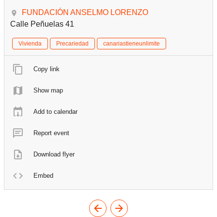
FUNDACIÓN ANSELMO LORENZO
Calle Peñuelas 41
Vivienda
Precariedad
canariastieneunlimite
Copy link
Show map
Add to calendar
Report event
Download flyer
Embed