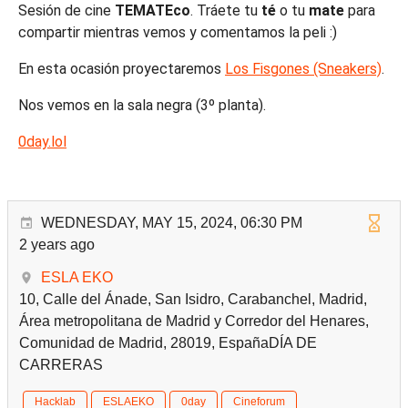
Sesión de cine
TEMATEco
. Tráete tu
té
o tu
mate
para
compartir mientras vemos y comentamos la peli :)
En esta ocasión proyectaremos
Los Fisgones (Sneakers)
.
Nos vemos en la sala negra (3º planta).
0day.lol
WEDNESDAY, MAY 15, 2024, 06:30 PM
2 years ago
ESLA EKO
10, Calle del Ánade, San Isidro, Carabanchel, Madrid,
Área metropolitana de Madrid y Corredor del Henares,
Comunidad de Madrid, 28019, EspañaDÍA DE
CARRERAS
Hacklab
ESLAEKO
0day
Cineforum