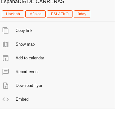
EspañaDÍA DE CARRERAS
Hacklab
Música
ESLAEKO
0day
Copy link
Show map
Add to calendar
Report event
Download flyer
Embed