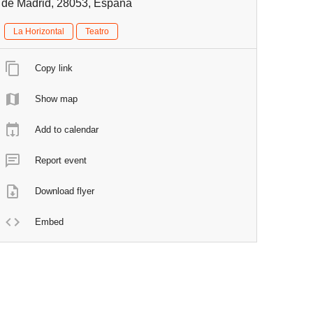
de Madrid, 28053, España
La Horizontal
Teatro
Copy link
Show map
Add to calendar
Report event
Download flyer
Embed