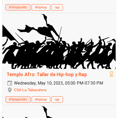
#TemploAfro
#hiphop
rap
Templo Afro: Taller de Hip-hop y Rap
Wednesday, May 10, 2023, 05:00 PM-07:30 PM
CSA La Tabacalera
#TemploAfro
#hiphop
rap