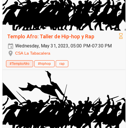
Templo Afro: Taller de Hip-hop y Rap
Wednesday, May 31, 2023, 05:00 PM-07:30 PM
CSA La Tabacalera
#TemploAfro
#hiphop
rap