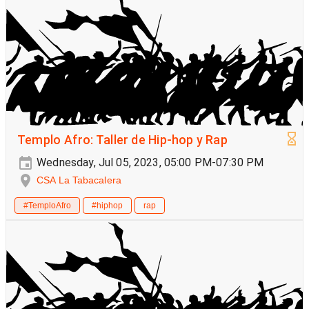
Templo Afro: Taller de Hip-hop y Rap
Wednesday, Jul 05, 2023, 05:00 PM-07:30 PM
CSA La Tabacalera
#TemploAfro
#hiphop
rap