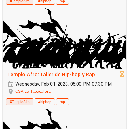
#TemploAfro
#hiphop
rap
Templo Afro: Taller de Hip-hop y Rap
Wednesday, Feb 01, 2023, 05:00 PM-07:30 PM
CSA La Tabacalera
#TemploAfro
#hiphop
rap