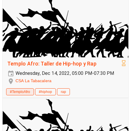
Templo Afro: Taller de Hip-hop y Rap
Wednesday, Dec 14, 2022, 05:00 PM-07:30 PM
CSA La Tabacalera
#TemploAfro
#hiphop
rap