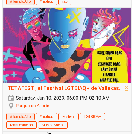
#TemploAfro
#hiphop
rap
TETAFEST , el Festival LGTBIAQ+ de Vallekas.
Saturday, Jun 10, 2023, 06:00 PM-02:10 AM
Parque de Azorín
#TemploAfro
#hiphop
Festival
LGTBIQA+
Manifestación
MusicaSocial