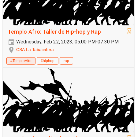
Templo Afro: Taller de Hip-hop y Rap
Wednesday, Feb 22, 2023, 05:00 PM-07:30 PM
CSA La Tabacalera
#TemploAfro
#hiphop
rap