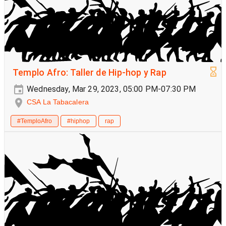
Templo Afro: Taller de Hip-hop y Rap
Wednesday, Mar 29, 2023, 05:00 PM-07:30 PM
CSA La Tabacalera
#TemploAfro
#hiphop
rap