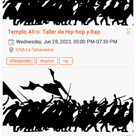
Templo Afro: Taller de Hip-hop y Rap
Wednesday, Jun 28, 2023, 05:00 PM-07:30 PM
CSA La Tabacalera
#TemploAfro
#hiphop
rap