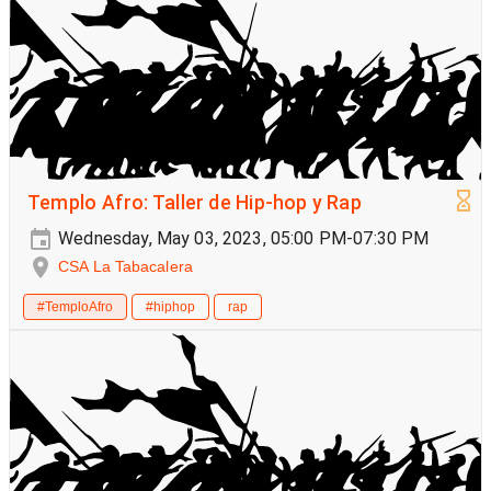
Templo Afro: Taller de Hip-hop y Rap
Wednesday, May 03, 2023, 05:00 PM-07:30 PM
CSA La Tabacalera
#TemploAfro
#hiphop
rap