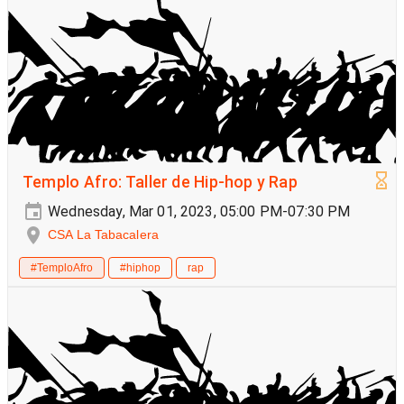
Templo Afro: Taller de Hip-hop y Rap
Wednesday, Mar 01, 2023, 05:00 PM-07:30 PM
CSA La Tabacalera
#TemploAfro
#hiphop
rap