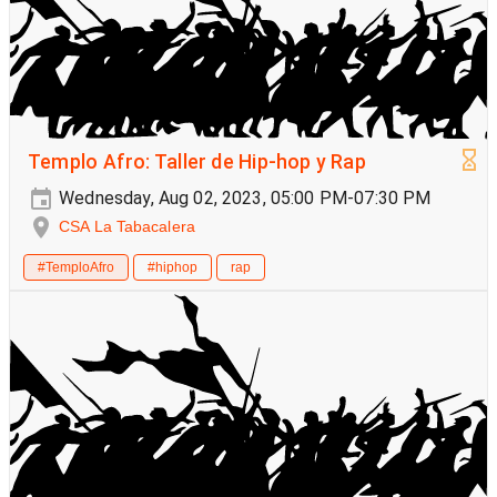
Templo Afro: Taller de Hip-hop y Rap
Wednesday, Aug 02, 2023, 05:00 PM-07:30 PM
CSA La Tabacalera
#TemploAfro
#hiphop
rap