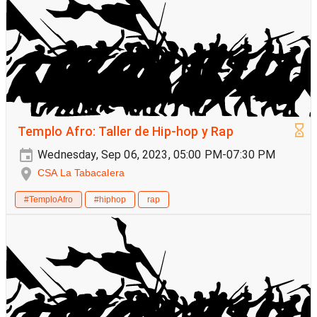
Templo Afro: Taller de Hip-hop y Rap
Wednesday, Sep 06, 2023, 05:00 PM-07:30 PM
CSA La Tabacalera
#TemploAfro
#hiphop
rap