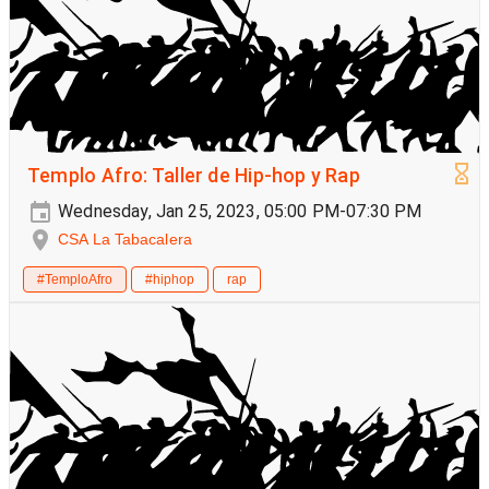
Templo Afro: Taller de Hip-hop y Rap
Wednesday, Jan 25, 2023, 05:00 PM-07:30 PM
CSA La Tabacalera
#TemploAfro
#hiphop
rap