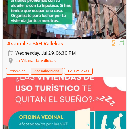
Asamblea PAH Vallekas
Wednesday, Jul 29, 06:30 PM
La Villana de Vallekas
Asamblea
AsesoríaAbierta
PAH Vallekas