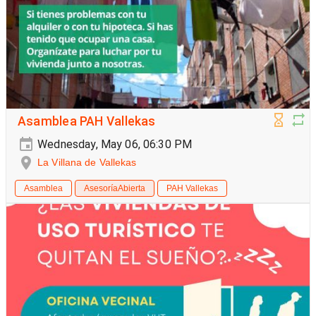
Asamblea PAH Vallekas
Wednesday, May 06, 06:30 PM
La Villana de Vallekas
Asamblea
AsesoríaAbierta
PAH Vallekas