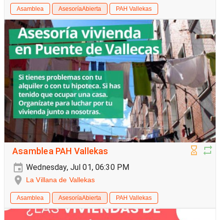
Asamblea
AsesoríaAbierta
PAH Vallekas
Asamblea PAH Vallekas
Wednesday, Jul 01, 06:30 PM
La Villana de Vallekas
Asamblea
AsesoríaAbierta
PAH Vallekas