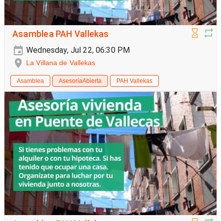
Asamblea PAH Vallekas
Wednesday, Jul 22, 06:30 PM
La Villana de Vallekas
Asamblea
AsesoríaAbierta
PAH Vallekas