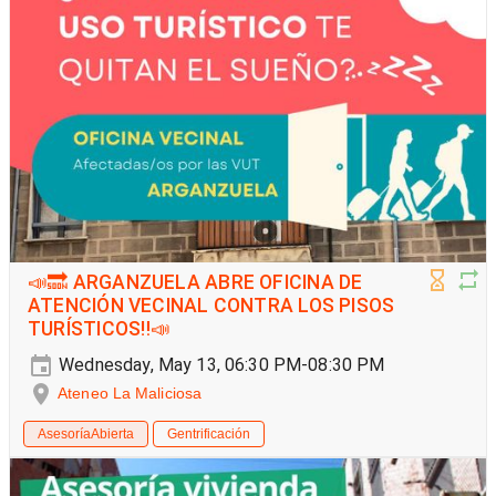
📣🔜 ARGANZUELA ABRE OFICINA DE
ATENCIÓN VECINAL CONTRA LOS PISOS
TURÍSTICOS‼️📣
Wednesday, May 13, 06:30 PM-08:30 PM
Ateneo La Maliciosa
AsesoríaAbierta
Gentrificación