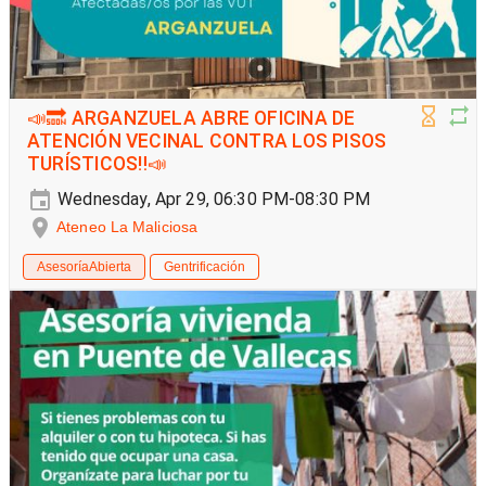
📣🔜 ARGANZUELA ABRE OFICINA DE
ATENCIÓN VECINAL CONTRA LOS PISOS
TURÍSTICOS‼️📣
Wednesday, Apr 29, 06:30 PM-08:30 PM
Ateneo La Maliciosa
AsesoríaAbierta
Gentrificación