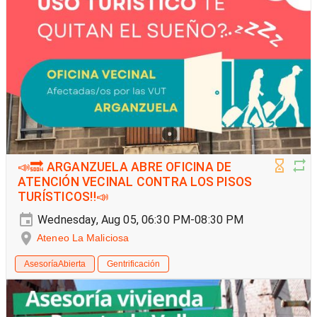
📣🔜 ARGANZUELA ABRE OFICINA DE
ATENCIÓN VECINAL CONTRA LOS PISOS
TURÍSTICOS‼️📣
Wednesday, Aug 05, 06:30 PM-08:30 PM
Ateneo La Maliciosa
AsesoríaAbierta
Gentrificación