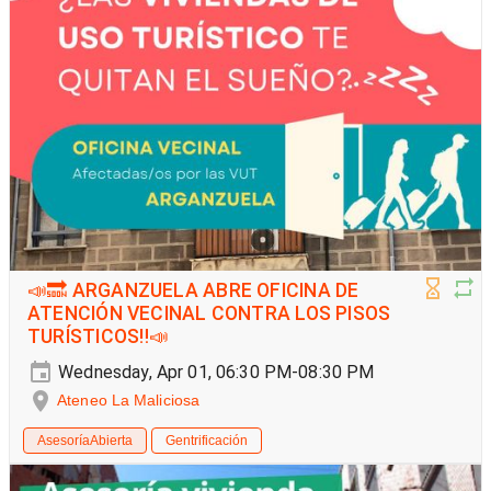
📣🔜 ARGANZUELA ABRE OFICINA DE
ATENCIÓN VECINAL CONTRA LOS PISOS
TURÍSTICOS‼️📣
Wednesday, Apr 01, 06:30 PM-08:30 PM
Ateneo La Maliciosa
AsesoríaAbierta
Gentrificación