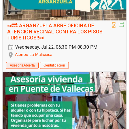
📣🔜 ARGANZUELA ABRE OFICINA DE
ATENCIÓN VECINAL CONTRA LOS PISOS
TURÍSTICOS‼️📣
Wednesday, Jul 22, 06:30 PM-08:30 PM
Ateneo La Maliciosa
AsesoríaAbierta
Gentrificación