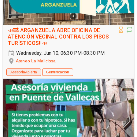
📣🔜 ARGANZUELA ABRE OFICINA DE
ATENCIÓN VECINAL CONTRA LOS PISOS
TURÍSTICOS‼️📣
Wednesday, Jun 10, 06:30 PM-08:30 PM
Ateneo La Maliciosa
AsesoríaAbierta
Gentrificación