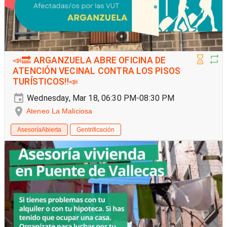
📣🔜 ARGANZUELA ABRE OFICINA DE
ATENCIÓN VECINAL CONTRA LOS PISOS
TURÍSTICOS‼️📣
Wednesday, Mar 18, 06:30 PM-08:30 PM
Ateneo La Maliciosa
AsesoríaAbierta
Gentrificación