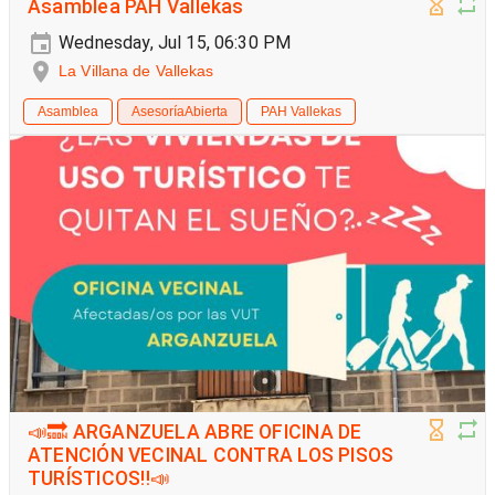
Asamblea PAH Vallekas
Wednesday, Jul 15, 06:30 PM
La Villana de Vallekas
Asamblea
AsesoríaAbierta
PAH Vallekas
📣🔜 ARGANZUELA ABRE OFICINA DE
ATENCIÓN VECINAL CONTRA LOS PISOS
TURÍSTICOS‼️📣