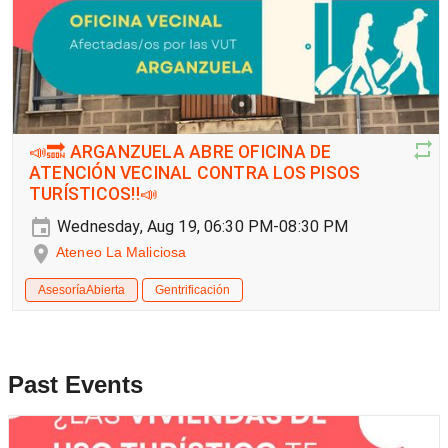
📣🔜 ARGANZUELA ABRE OFICINA DE
ATENCIÓN VECINAL CONTRA LOS PISOS
TURÍSTICOS‼️📣
Wednesday, Aug 19, 06:30 PM-08:30 PM
Ateneo La Maliciosa
AsesoríaAbierta
Gentrificación
Past Events