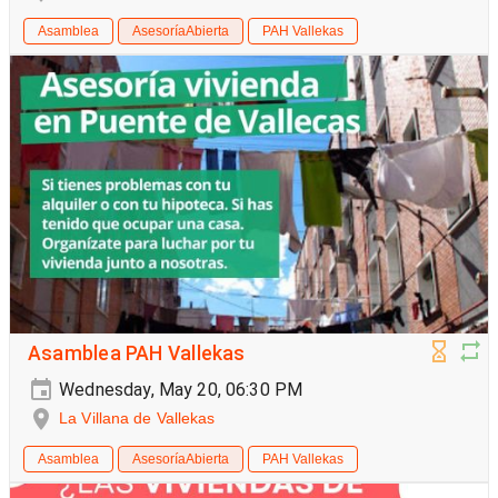
Asamblea
AsesoríaAbierta
PAH Vallekas
Asamblea PAH Vallekas
Wednesday, May 20, 06:30 PM
La Villana de Vallekas
Asamblea
AsesoríaAbierta
PAH Vallekas