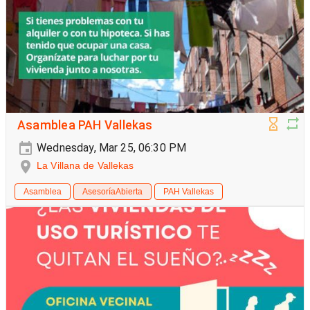
Asamblea PAH Vallekas
Wednesday, Mar 25, 06:30 PM
La Villana de Vallekas
Asamblea
AsesoríaAbierta
PAH Vallekas