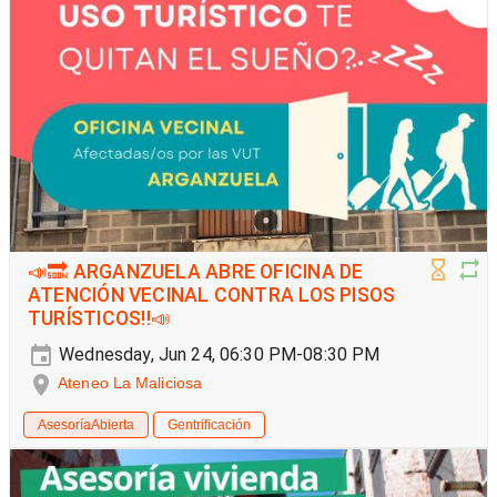
📣🔜 ARGANZUELA ABRE OFICINA DE
ATENCIÓN VECINAL CONTRA LOS PISOS
TURÍSTICOS‼️📣
Wednesday, Jun 24, 06:30 PM-08:30 PM
Ateneo La Maliciosa
AsesoríaAbierta
Gentrificación