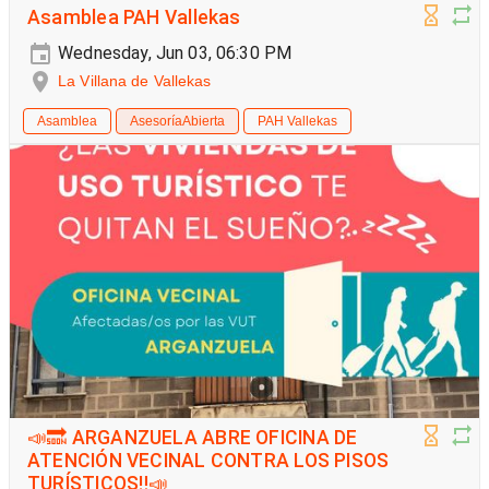
Asamblea PAH Vallekas
Wednesday, Jun 03, 06:30 PM
La Villana de Vallekas
Asamblea
AsesoríaAbierta
PAH Vallekas
📣🔜 ARGANZUELA ABRE OFICINA DE
ATENCIÓN VECINAL CONTRA LOS PISOS
TURÍSTICOS‼️📣