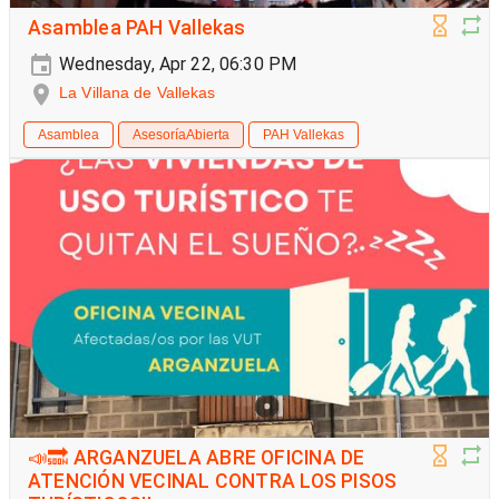
Asamblea PAH Vallekas
Wednesday, Apr 22, 06:30 PM
La Villana de Vallekas
Asamblea
AsesoríaAbierta
PAH Vallekas
📣🔜 ARGANZUELA ABRE OFICINA DE
ATENCIÓN VECINAL CONTRA LOS PISOS