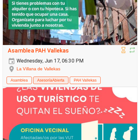
Asamblea PAH Vallekas
Wednesday, Jun 17, 06:30 PM
La Villana de Vallekas
Asamblea
AsesoríaAbierta
PAH Vallekas