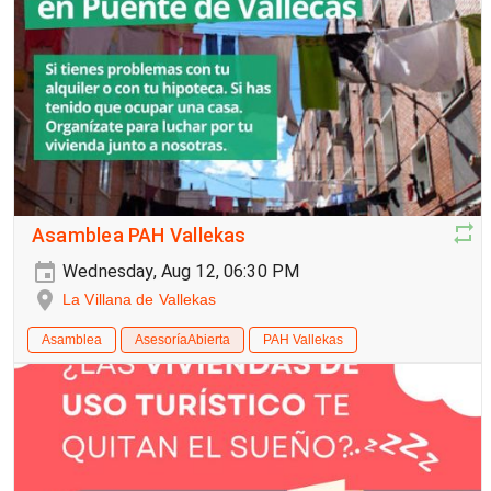
Asamblea PAH Vallekas
Wednesday, Aug 12, 06:30 PM
La Villana de Vallekas
Asamblea
AsesoríaAbierta
PAH Vallekas